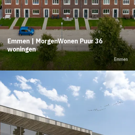
Emmen | MorgenWonen Puur 36
woningen
Emmen