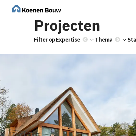
Projecten
Filter op
Expertise
Thema
St
0
0