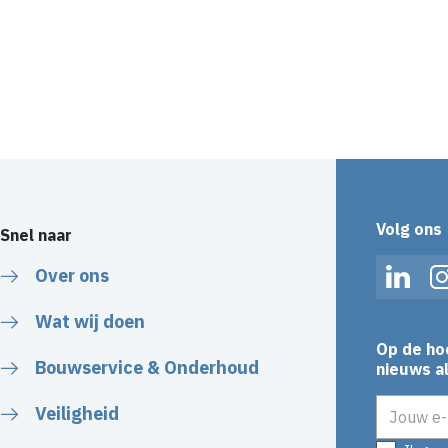
Volg ons
Snel naar
Over ons
Linked
Wat wij doen
Op de ho
Bouwservice & Onderhoud
nieuws al
E-mailadr
Veiligheid