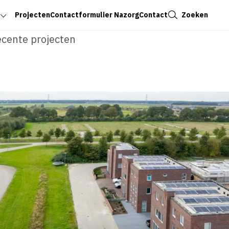
Sluiten
Zoeken
Projecten
Contactformulier Nazorg
Contact
ecente projecten