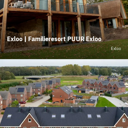
Exloo | Familieresort PUUR Exloo
Exloo