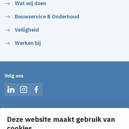
Wat wij doen
Bouwservice & Onderhoud
Veiligheid
Werken bij
Volg ons
LinkedIn
Instagram
Facebook
Op de hoogte blijven van het laatste nieuws?
Ontvang onze nieuws alerts in je mailbox!
Deze website maakt gebruik van
E-mailadres
cookies