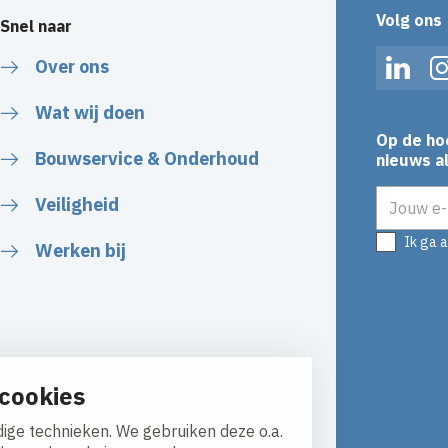
Volg ons
Snel naar
Over ons
Linked
Wat wij doen
Op de ho
Bouwservice & Onderhoud
nieuws al
E-mailadr
Veiligheid
Ik ga 
Werken bij
cookies
ige technieken. We gebruiken deze o.a.