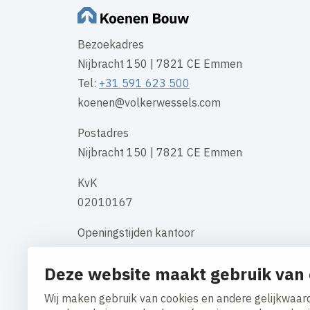
Bezoekadres
Nijbracht 150 | 7821 CE Emmen
Tel:
+31 591 623 500
koenen@volkerwessels.com
Postadres
Nijbracht 150 | 7821 CE Emmen
KvK
02010167
Openingstijden kantoor
maandag t/m vrijdag 08:00 uur - 17:00
Deze website maakt gebruik van 
uur
Wij maken gebruik van cookies en andere gelijkwaard
Contact