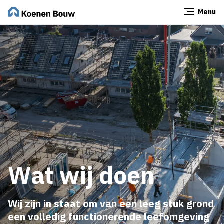
Menu
Sluiten
Wat wij doen
Wij zijn in staat om van een leeg stuk grond
een volledig functionerende leefomgeving