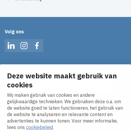
Volg ons
LinkedIn
Instagram
Facebook
Op de hoogte blijven van het laatste nieuws?
Ontvang onze nieuws alerts in je mailbox!
Deze website maakt gebruik van
E-mailadres
cookies
Wij maken gebruik van cookies en andere
Ik ga akkoord met het
privacy statement.
gelijkwaardige technieken. We gebruiken deze o.a. om
de website goed te laten functioneren, het gebruik van
de website te analyseren en relevante content en
advertenties te kunnen tonen. Voor meer informatie,
lees ons
cookiebeleid
.