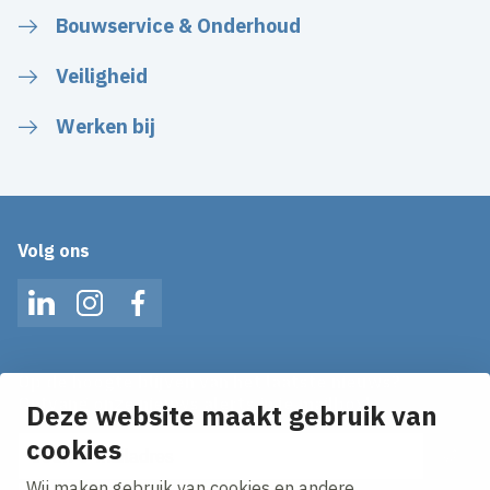
Bouwservice & Onderhoud
Veiligheid
Werken bij
Volg ons
LinkedIn
Instagram
Facebook
Op de hoogte blijven van het laatste nieuws?
Ontvang onze nieuws alerts in je mailbox!
Deze website maakt gebruik van
E-mailadres
cookies
Wij maken gebruik van cookies en andere