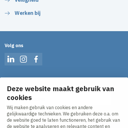
Werken bij
Volg ons
LinkedIn
Instagram
Facebook
Op de hoogte blijven van het laatste nieuws?
Ontvang onze nieuws alerts in je mailbox!
Deze website maakt gebruik van
cookies
E-mailadres
Wij maken gebruik van cookies en andere
Ik ga akkoord met het
privacy statement.
gelijkwaardige technieken. We gebruiken deze o.a. om
de website goed te laten functioneren, het gebruik van
de website te analyseren en relevante content en