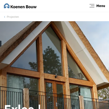
Menu
Sluiten
Projecten
Exloo |