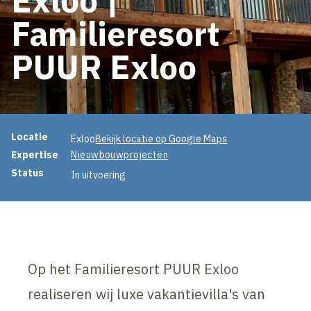
Familieresort
PUUR Exloo
Projectinformatie
Locatie
Exloo
Bekijk locatie op Google Maps
Expertise
Nieuwbouwprojecten
Status
In uitvoering
Op het Familieresort PUUR Exloo
realiseren wij luxe vakantievilla's van