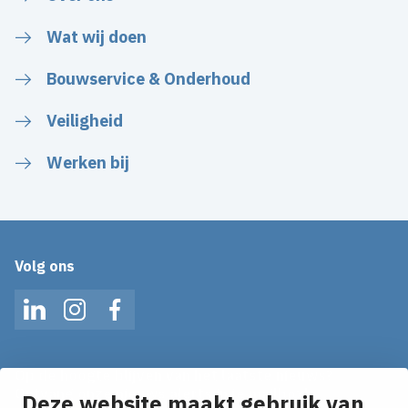
Wat wij doen
Bouwservice & Onderhoud
Veiligheid
Werken bij
Volg ons
LinkedIn
Instagram
Facebook
Op de hoogte blijven van het laatste nieuws?
Ontvang onze nieuws alerts in je mailbox!
Deze website maakt gebruik van