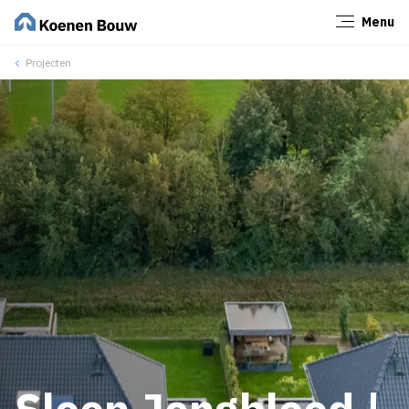
Menu
Sluiten
Projecten
Sleen Jongbloed |