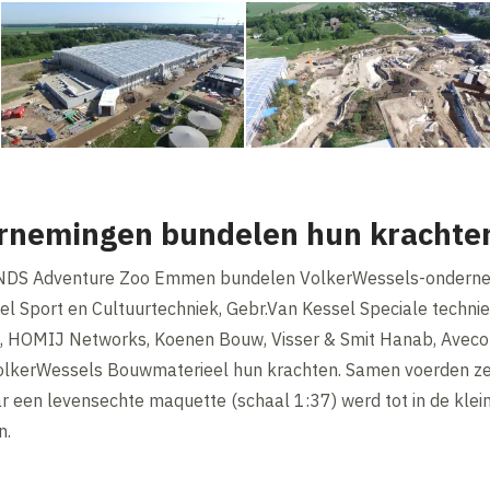
rnemingen bundelen hun krachte
LANDS Adventure Zoo Emmen bundelen VolkerWessels-ondern
el Sport en Cultuurtechniek, Gebr.Van Kessel Speciale techni
, HOMIJ Networks, Koenen Bouw, Visser & Smit Hanab, Aveco 
olkerWessels Bouwmaterieel hun krachten. Samen voerden ze d
 een levensechte maquette (schaal 1:37) werd tot in de klein
n.