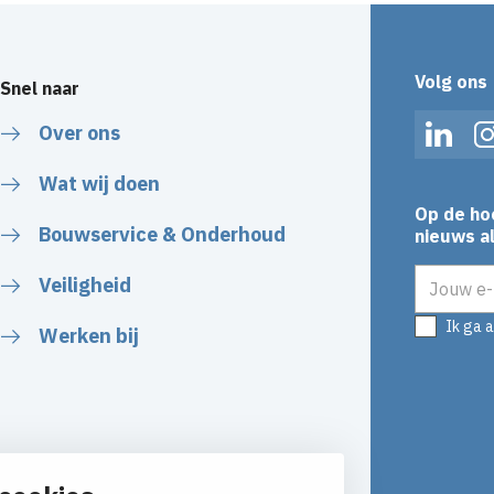
Volg ons
Snel naar
Over ons
Linked
Wat wij doen
Op de ho
Bouwservice & Onderhoud
nieuws al
E-mailadr
Veiligheid
Ik ga 
Werken bij