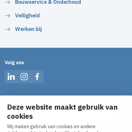
Bouwservice & Onderhoud
Veiligheid
Werken bij
Volg ons
LinkedIn
Instagram
Facebook
Op de hoogte blijven van het laatste nieuws?
Ontvang onze nieuws alerts in je mailbox!
Deze website maakt gebruik van
E-mailadres
cookies
Wij maken gebruik van cookies en andere
Ik ga akkoord met het
privacy statement.