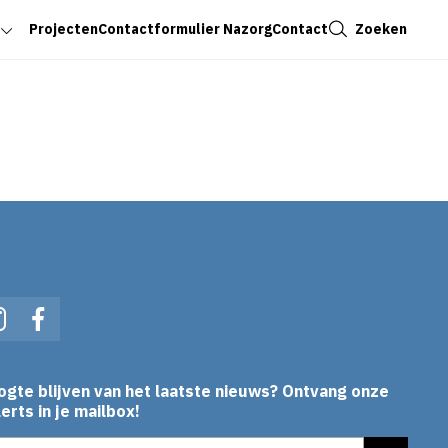
Sluiten
Zoeken
Projecten
Contactformulier Nazorg
Contact
In
Instagram
Facebook
ogte blijven van het laatste nieuws? Ontvang onze
erts in je mailbox!
es