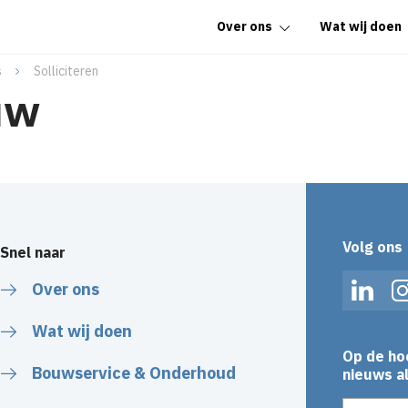
Over ons
Wat wij doen
s
Solliciteren
uw
Volg ons
Snel naar
Over ons
Linked
Wat wij doen
Op de ho
Bouwservice & Onderhoud
nieuws al
E-mailadr