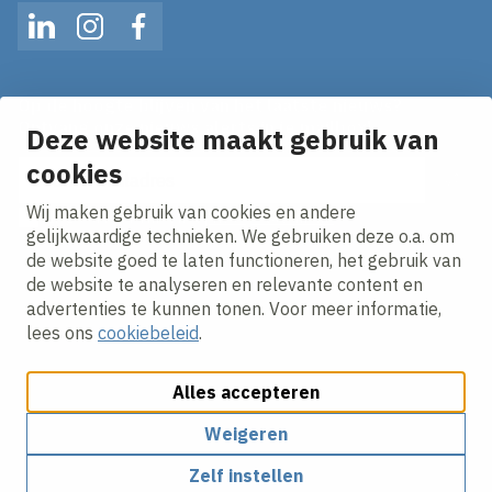
LinkedIn
Instagram
Facebook
Op de hoogte blijven van het laatste nieuws?
Ontvang onze nieuws alerts in je mailbox!
Deze website maakt gebruik van
cookies
E-mailadres
Wij maken gebruik van cookies en andere
Ik ga akkoord met het
privacy statement.
gelijkwaardige technieken. We gebruiken deze o.a. om
de website goed te laten functioneren, het gebruik van
de website te analyseren en relevante content en
advertenties te kunnen tonen. Voor meer informatie,
lees ons
cookiebeleid
.
Alles accepteren
Cookies aanpassen
Cookiebeleid
Privacy policy
Responsible disclosure
Algemene inkoopvoorwaarden
Weigeren
Zelf instellen