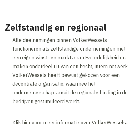
Accepteer onze cookies om deze inhoud te bekijken.
Wijzig cookie instellingen
Zelfstandig en regionaal
Alle deelnemingen binnen VolkerWessels
functioneren als zelfstandige ondernemingen met
een eigen winst- en marktverantwoordelijkheid en
maken onderdeel uit van een hecht, intern netwerk.
VolkerWessels heeft bewust gekozen voor een
decentrale organisatie, waarmee het
ondernemerschap vanuit de regionale binding in de
bedrijven gestimuleerd wordt.
Klik hier voor meer informatie over VolkerWessels.