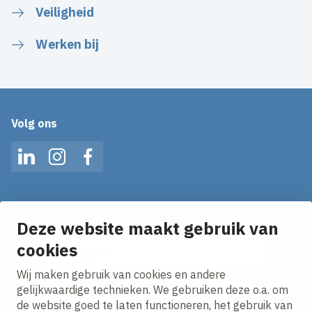
Veiligheid
Werken bij
Volg ons
LinkedIn
Instagram
Facebook
Op de hoogte blijven van het laatste nieuws?
Ontvang onze nieuws alerts in je mailbox!
Deze website maakt gebruik van
cookies
E-mailadres
Wij maken gebruik van cookies en andere
Ik ga akkoord met het
privacy statement.
gelijkwaardige technieken. We gebruiken deze o.a. om
de website goed te laten functioneren, het gebruik van