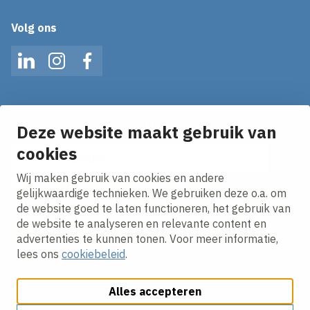
Volg ons
LinkedIn
Instagram
Facebook
Op de hoogte blijven van het laatste nieuws?
Ontvang onze nieuws alerts in je mailbox!
Deze website maakt gebruik van
E-mailadres
cookies
Wij maken gebruik van cookies en andere
Ik ga akkoord met het
privacy statement.
gelijkwaardige technieken. We gebruiken deze o.a. om
de website goed te laten functioneren, het gebruik van
de website te analyseren en relevante content en
advertenties te kunnen tonen. Voor meer informatie,
lees ons
cookiebeleid
.
Alles accepteren
Cookies aanpassen
Cookiebeleid
Privacy policy