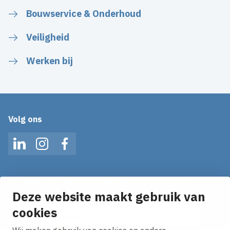
Bouwservice & Onderhoud
Veiligheid
Werken bij
Volg ons
LinkedIn
Instagram
Facebook
Op de hoogte blijven van het laatste nieuws?
Ontvang onze nieuws alerts in je mailbox!
Deze website maakt gebruik van
E-mailadres
cookies