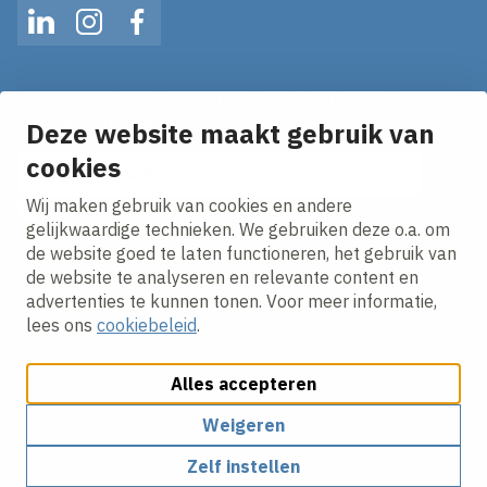
LinkedIn
Instagram
Facebook
Op de hoogte blijven van het laatste nieuws?
Ontvang onze nieuws alerts in je mailbox!
Deze website maakt gebruik van
E-mailadres
cookies
Wij maken gebruik van cookies en andere
Ik ga akkoord met het
privacy statement.
gelijkwaardige technieken. We gebruiken deze o.a. om
de website goed te laten functioneren, het gebruik van
de website te analyseren en relevante content en
advertenties te kunnen tonen. Voor meer informatie,
lees ons
cookiebeleid
.
Alles accepteren
Cookies aanpassen
Cookiebeleid
Privacy policy
Responsible disclosure
Algemene inkoopvoorwaarden
Weigeren
Zelf instellen