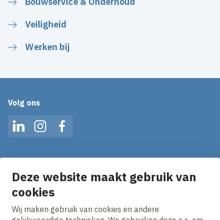
Bouwservice & Onderhoud
Veiligheid
Werken bij
Volg ons
LinkedIn
Instagram
Facebook
Op de hoogte blijven van het laatste nieuws?
Ontvang onze nieuws alerts in je mailbox!
Deze website maakt gebruik van
cookies
E-mailadres
Wij maken gebruik van cookies en andere
Ik ga akkoord met het
privacy statement.