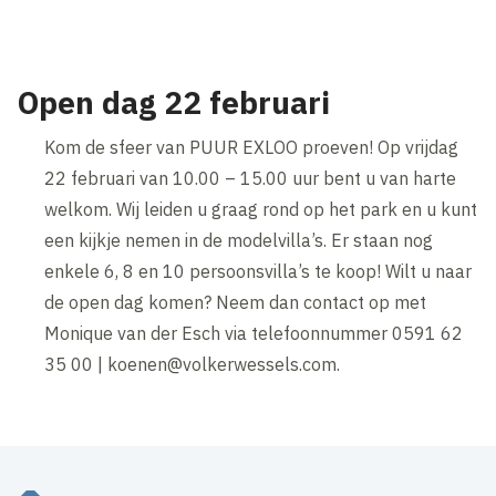
Accepteer onze cookies om deze inhoud te bekijken.
Wijzig cookie instellingen
Open dag 22 februari
Kom de sfeer van PUUR EXLOO proeven! Op vrijdag
22 februari van 10.00 – 15.00 uur bent u van harte
welkom. Wij leiden u graag rond op het park en u kunt
een kijkje nemen in de modelvilla’s. Er staan nog
enkele 6, 8 en 10 persoonsvilla’s te koop! Wilt u naar
de open dag komen? Neem dan contact op met
Monique van der Esch via telefoonnummer 0591 62
35 00 | koenen@volkerwessels.com.