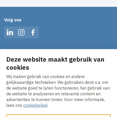
Volg ons
LinkedIn
Instagram
Facebook
Op de hoogte blijven van het laatste nieuws?
Ontvang onze nieuws alerts in je mailbox!
Deze website maakt gebruik van
E-mailadres
cookies
Wij maken gebruik van cookies en andere
Ik ga akkoord met het
privacy statement.
gelijkwaardige technieken. We gebruiken deze o.a. om
de website goed te laten functioneren, het gebruik van
de website te analyseren en relevante content en
advertenties te kunnen tonen. Voor meer informatie,
lees ons
cookiebeleid
.