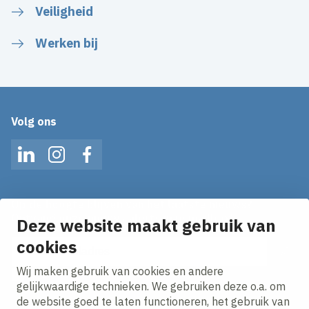
Veiligheid
Werken bij
Volg ons
LinkedIn
Instagram
Facebook
Op de hoogte blijven van het laatste nieuws?
Ontvang onze nieuws alerts in je mailbox!
Deze website maakt gebruik van
E-mailadres
cookies
Wij maken gebruik van cookies en andere
Ik ga akkoord met het
privacy statement.
gelijkwaardige technieken. We gebruiken deze o.a. om
de website goed te laten functioneren, het gebruik van