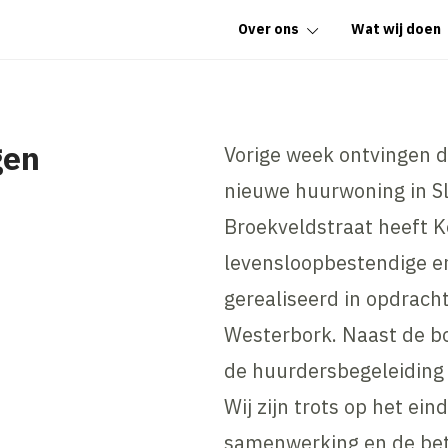
Over ons
Wat wij doen
gen
Vorige week ontvingen d
nieuwe huurwoning in S
Broekveldstraat heeft 
levensloopbestendige e
gerealiseerd in opdrach
Westerbork. Naast de b
de huurdersbegeleiding
Wij zijn trots op het ei
samenwerking en de betr