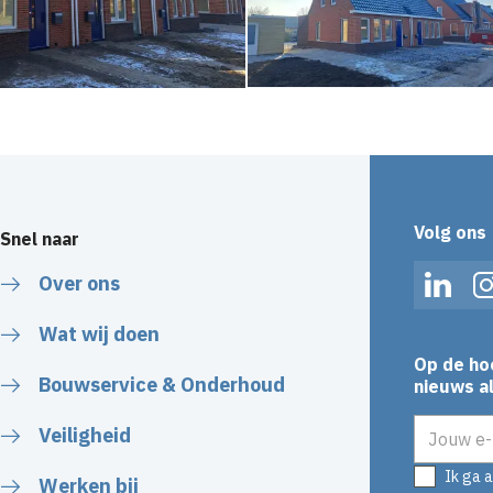
Volg ons
Snel naar
Over ons
Linked
Wat wij doen
Op de ho
Bouwservice & Onderhoud
nieuws al
E-mailadr
Veiligheid
Ik ga 
Werken bij