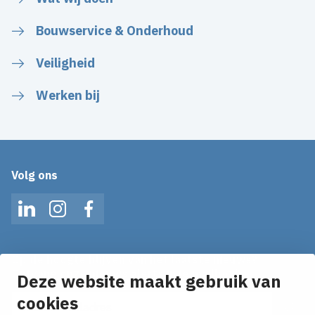
Bouwservice & Onderhoud
Veiligheid
Werken bij
Volg ons
LinkedIn
Instagram
Facebook
Op de hoogte blijven van het laatste nieuws?
Ontvang onze nieuws alerts in je mailbox!
Deze website maakt gebruik van
cookies
E-mailadres