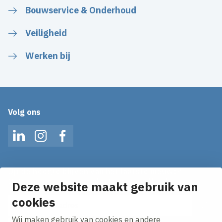
Bouwservice & Onderhoud
Veiligheid
Werken bij
Volg ons
LinkedIn
Instagram
Facebook
Op de hoogte blijven van het laatste nieuws?
Ontvang onze nieuws alerts in je mailbox!
Deze website maakt gebruik van
cookies
E-mailadres
Wij maken gebruik van cookies en andere