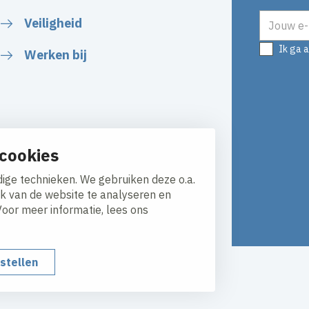
E-mailadr
Veiligheid
Ik ga 
Werken bij
cookies
ige technieken. We gebruiken deze o.a.
ik van de website te analyseren en
Voor meer informatie, lees ons
nstellen
Responsible disclosure