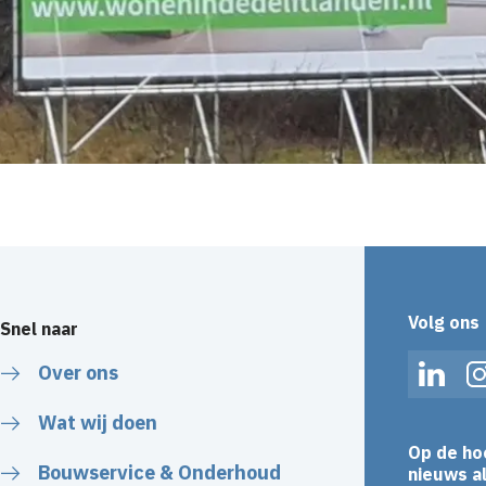
Volg ons
Snel naar
Over ons
Linked
Wat wij doen
Op de ho
Bouwservice & Onderhoud
nieuws al