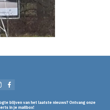
In
Instagram
Facebook
ogte blijven van het laatste nieuws? Ontvang onze
erts in je mailbox!