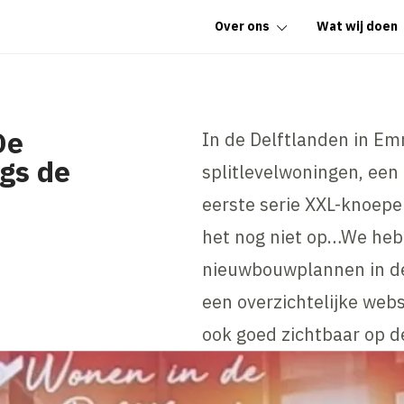
Over ons
Wat wij doen
De
In de Delftlanden in E
ngs de
splitlevelwoningen, ee
eerste serie XXL-knoep
het nog niet op…We heb
nieuwbouwplannen in de 
een overzichtelijke web
ook goed zichtbaar op 