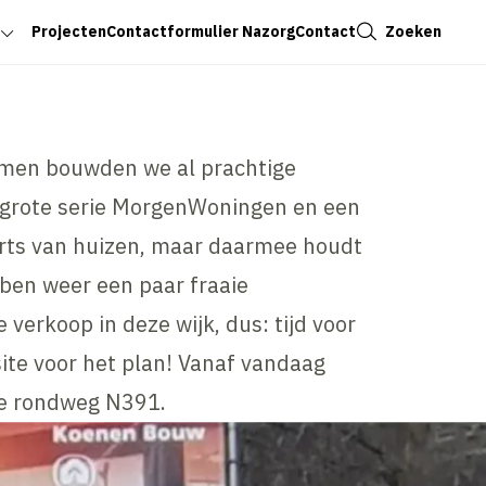
Sluiten
Zoeken
Projecten
Contactformulier Nazorg
Contact
mmen bouwden we al prachtige
n grote serie MorgenWoningen en een
erts van huizen, maar daarmee houdt
ben weer een paar fraaie
verkoop in deze wijk, dus: tijd voor
site voor het plan! Vanaf vandaag
de rondweg N391.