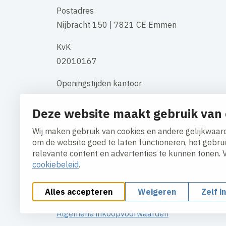
Postadres
Nijbracht 150 | 7821 CE Emmen
KvK
02010167
Openingstijden kantoor
maandag t/m vrijdag 08:00 uur - 17:00
Deze website maakt gebruik van 
uur
Wij maken gebruik van cookies en andere gelijkwaard
Contact
om de website goed te laten functioneren, het gebru
relevante content en advertenties te kunnen tonen. 
cookiebeleid
.
Alles accepteren
Weigeren
Zelf i
Cookies aanpassen
Cookiebeleid
Privacy policy
Algemene inkoopvoorwaarden