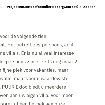
Sluiten
Zoeken
Projecten
Contactformulier Nazorg
Contact
 voor de volgende tien
eit. Het betreft zes-persoons, acht-
 villa’s. Er is nu al veel interesse
cht-persoons zijn er zelfs nog maar 2
 fijne plek voor vakanties, maar
devolle, maar vooral waardevaste
t PUUR Exloo biedt u meerdere
even aan uw eigen villa. Voor meer
esprek of een bezoek aan onze