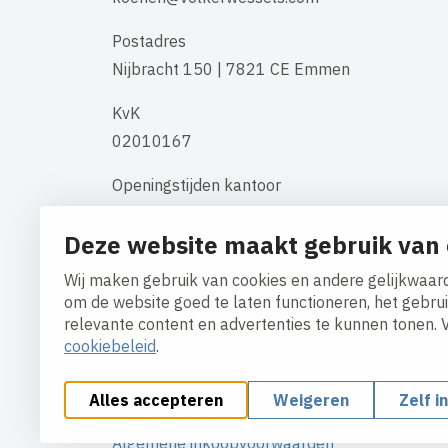
Postadres
Nijbracht 150 | 7821 CE Emmen
KvK
02010167
Openingstijden kantoor
maandag t/m vrijdag 08:00 uur - 17:00
Deze website maakt gebruik van 
uur
Wij maken gebruik van cookies en andere gelijkwaard
Contact
om de website goed te laten functioneren, het gebru
relevante content en advertenties te kunnen tonen. 
cookiebeleid
.
Alles accepteren
Weigeren
Zelf i
Cookies aanpassen
Cookiebeleid
Privacy policy
Algemene inkoopvoorwaarden