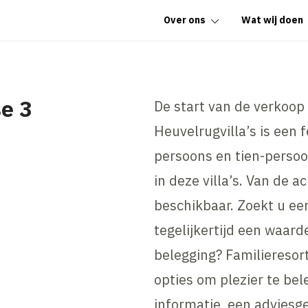
Over ons
Wat wij doen
se 3
De start van de verkoop
Heuvelrugvilla’s is een f
persoons en tien-persoons
in deze villa’s. Van de a
beschikbaar. Zoekt u een
tegelijkertijd een waar
belegging? Familieresor
opties om plezier te bel
informatie, een adviesg