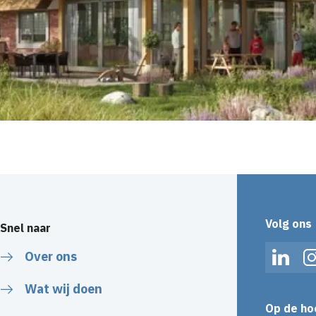
Volg ons
Snel naar
Over ons
Linked
Wat wij doen
Op de ho