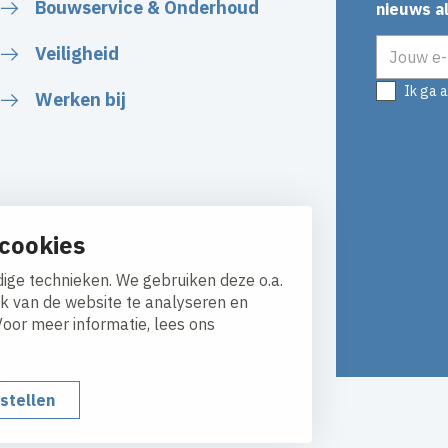
Bouwservice & Onderhoud
nieuws al
E-mailadr
Veiligheid
Ik ga 
Werken bij
cookies
ige technieken. We gebruiken deze o.a.
ik van de website te analyseren en
Voor meer informatie, lees ons
nstellen
Responsible disclosure