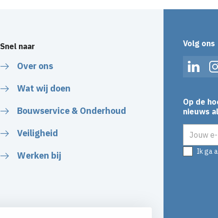
Volg ons
Snel naar
Over ons
Linked
Wat wij doen
Op de ho
Bouwservice & Onderhoud
nieuws al
E-mailadr
Veiligheid
Ik ga 
Werken bij