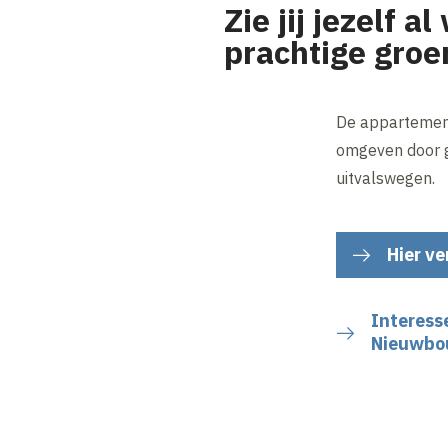
Zie jij jezelf 
prachtige groe
De appartemente
omgeven door g
uitvalswegen.
Hier ve
Interess
Nieuwbo