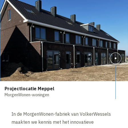
Projectlocatie Meppel
MorgenWonen-woningen
In de MorgenWonen-fabriek van VolkerWessels
maakten we kennis met het innovatieve