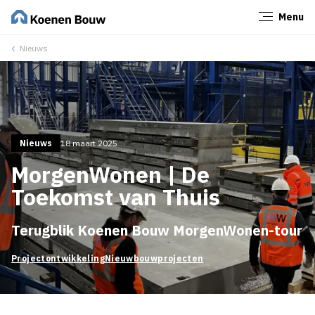
Menu
Sluiten
Nieuws
Nieuws
18 maart 2025
MorgenWonen | De
Toekomst van Thuis
Terugblik Koenen Bouw MorgenWonen-tour
Projectontwikkeling
Nieuwbouwprojecten