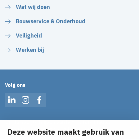
Wat wij doen
Bouwservice & Onderhoud
Veiligheid
Werken bij
Volg ons
LinkedIn
Instagram
Facebook
Op de hoogte blijven van het laatste nieuws?
Ontvang onze nieuws alerts in je mailbox!
Deze website maakt gebruik van