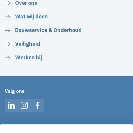
Over ons
Wat wij doen
Bouwservice & Onderhoud
Veiligheid
Werken bij
Volg ons
LinkedIn
Instagram
Facebook
Op de hoogte blijven van het laatste nieuws?
Ontvang onze nieuws alerts in je mailbox!