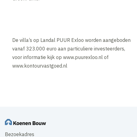
De villa’s op Landal PUUR Exloo worden aangeboden
vanaf 323.000 euro aan particuliere investeerders,
voor informatie kijk op www.puurexloo.nl of
www.kontourvastgoed.nl
Inhoud geblokkeerd
Accepteer onze cookies om deze inhoud te bekijken.
Wijzig cookie instellingen
Bezoekadres