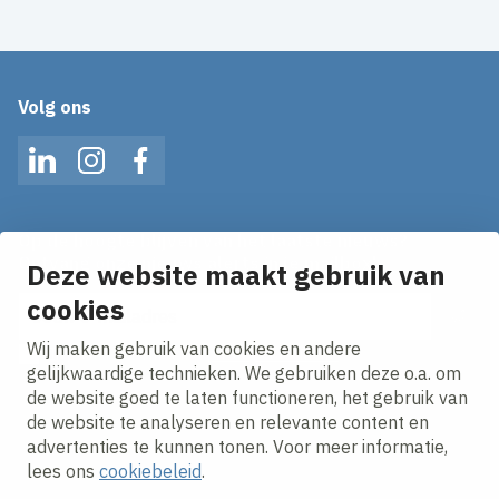
Volg ons
LinkedIn
Instagram
Facebook
Op de hoogte blijven van het laatste nieuws?
Ontvang onze nieuws alerts in je mailbox!
Deze website maakt gebruik van
cookies
E-mailadres
Wij maken gebruik van cookies en andere
Ik ga akkoord met het
privacy statement.
gelijkwaardige technieken. We gebruiken deze o.a. om
de website goed te laten functioneren, het gebruik van
de website te analyseren en relevante content en
advertenties te kunnen tonen. Voor meer informatie,
lees ons
cookiebeleid
.