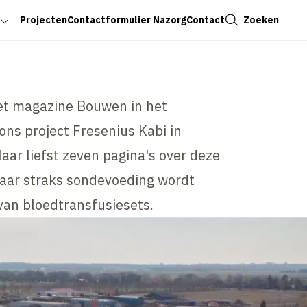
Sluiten
Zoeken
Projecten
Contactformulier Nazorg
Contact
het magazine Bouwen in het
ns project Fresenius Kabi in
 liefst zeven pagina's over deze
waar straks sondevoeding wordt
van bloedtransfusiesets.