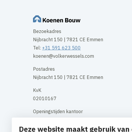
Bezoekadres
Nijbracht 150 | 7821 CE Emmen
Tel:
+31 591 623 500
koenen@volkerwessels.com
Postadres
Nijbracht 150 | 7821 CE Emmen
KvK
02010167
Openingstijden kantoor
maandag t/m vrijdag 08:00 uur - 17:00
Deze website maakt gebruik van 
uur