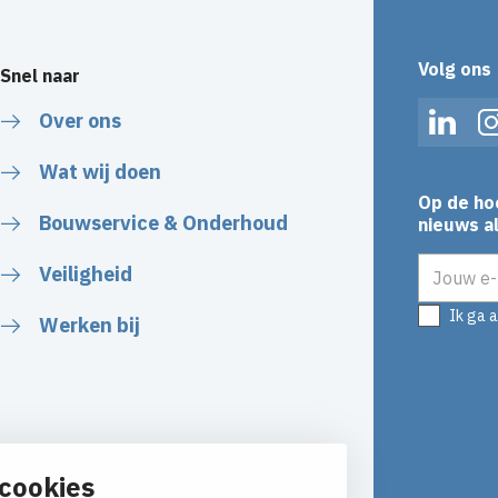
Volg ons
Snel naar
Over ons
Linked
Wat wij doen
Op de ho
Bouwservice & Onderhoud
nieuws al
E-mailadr
Veiligheid
Ik ga 
Werken bij
cookies