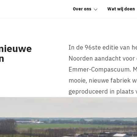
Over ons
Wat wij doen
 nieuwe
In de 96ste editie van 
n
Noorden aandacht voor o
Emmer-Compascuum. Maar
mooie, nieuwe fabriek 
geproduceerd in plaats 