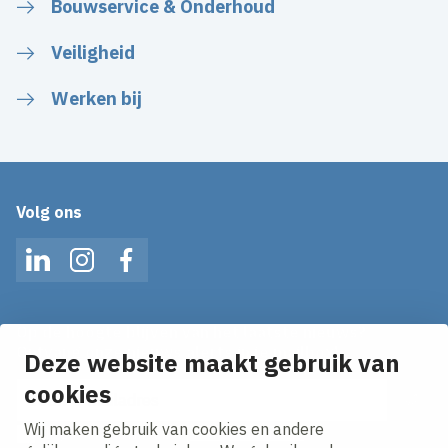
Bouwservice & Onderhoud
Veiligheid
Werken bij
Volg ons
LinkedIn
Instagram
Facebook
Op de hoogte blijven van het laatste nieuws?
Ontvang onze nieuws alerts in je mailbox!
Deze website maakt gebruik van
E-mailadres
cookies
Wij maken gebruik van cookies en andere
Ik ga akkoord met het
privacy statement.