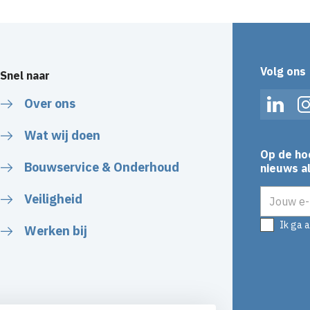
Volg ons
Snel naar
Over ons
Linked
Wat wij doen
Op de ho
Bouwservice & Onderhoud
nieuws al
E-mailadr
Veiligheid
Ik ga 
Werken bij