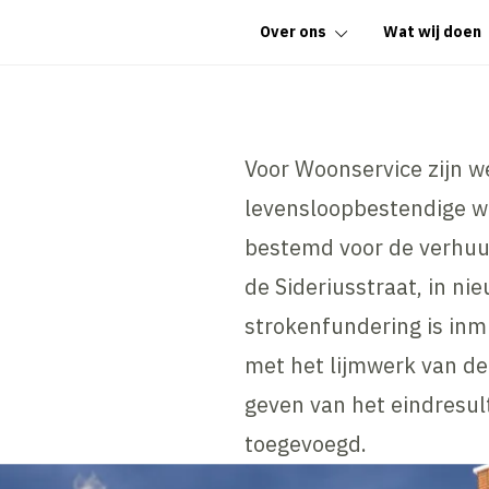
Over ons
Wat wij doen
Voor Woonservice zijn 
levensloopbestendige wo
bestemd voor de verhu
de Sideriusstraat, in n
strokenfundering is inm
met het lijmwerk van de
geven van het eindresu
toegevoegd.