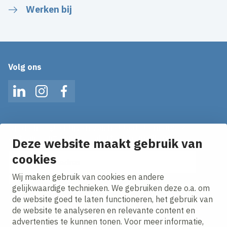
Werken bij
Volg ons
LinkedIn
Instagram
Facebook
Op de hoogte blijven van het laatste nieuws?
Ontvang onze nieuws alerts in je mailbox!
Deze website maakt gebruik van
E-mailadres
cookies
Wij maken gebruik van cookies en andere
Ik ga akkoord met het
privacy statement.
gelijkwaardige technieken. We gebruiken deze o.a. om
de website goed te laten functioneren, het gebruik van
de website te analyseren en relevante content en
advertenties te kunnen tonen. Voor meer informatie,