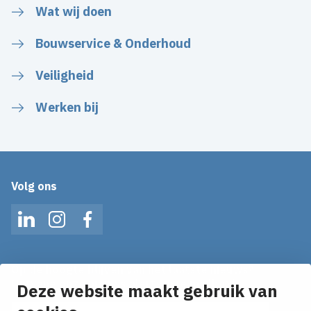
Wat wij doen
Bouwservice & Onderhoud
Veiligheid
Werken bij
Volg ons
LinkedIn
Instagram
Facebook
Op de hoogte blijven van het laatste nieuws?
Ontvang onze nieuws alerts in je mailbox!
Deze website maakt gebruik van
E-mailadres