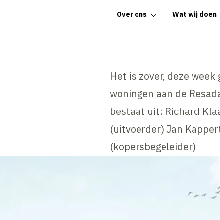
Over ons
Wat wij doen
Het is zover, deze week
woningen aan de Resad
bestaat uit: Richard Kla
(uitvoerder) Jan Kapper
(kopersbegeleider)