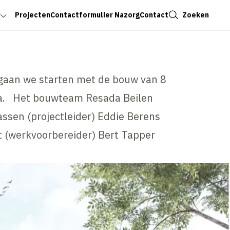
Sluiten
Zoeken
Projecten
Contactformulier Nazorg
Contact
 gaan we starten met de bouw van 8
a. Het bouwteam Resada Beilen
assen (projectleider) Eddie Berens
t (werkvoorbereider) Bert Tapper