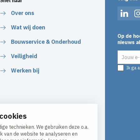
Snel naar
Over ons
Linked
Wat wij doen
Op de ho
Bouwservice & Onderhoud
nieuws al
E-mailadr
Veiligheid
Ik ga 
Werken bij
cookies
ige technieken. We gebruiken deze o.a.
ik van de website te analyseren en