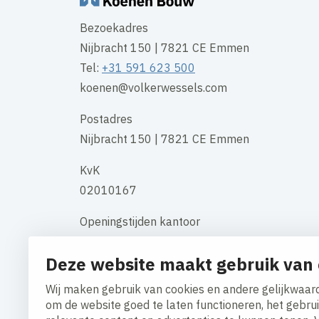
Bezoekadres
Nijbracht 150 | 7821 CE Emmen
Tel:
+31 591 623 500
koenen@volkerwessels.com
Postadres
Nijbracht 150 | 7821 CE Emmen
KvK
02010167
Openingstijden kantoor
maandag t/m vrijdag 08:00 uur - 17:00
Deze website maakt gebruik van 
uur
Wij maken gebruik van cookies en andere gelijkwaard
Contact
om de website goed te laten functioneren, het gebru