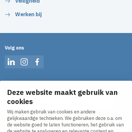
Veiligheid
Werken bij
Volg ons
LinkedIn
Instagram
Facebook
Op de hoogte blijven van het laatste nieuws?
Ontvang onze nieuws alerts in je mailbox!
Deze website maakt gebruik van
E-mailadres
cookies
Wij maken gebruik van cookies en andere
Ik ga akkoord met het
privacy statement.
gelijkwaardige technieken. We gebruiken deze o.a. om
de website goed te laten functioneren, het gebruik van
de website te analyseren en relevante content en