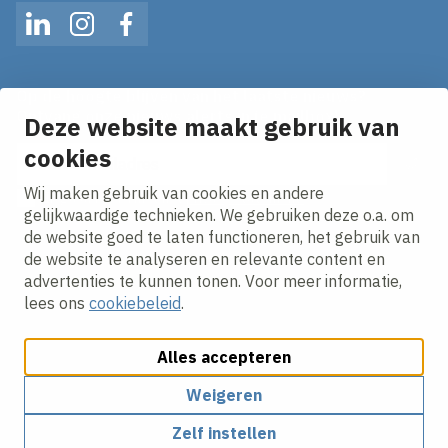
LinkedIn
Instagram
Facebook
Op de hoogte blijven van het laatste nieuws?
Ontvang onze nieuws alerts in je mailbox!
Deze website maakt gebruik van
E-mailadres
cookies
Wij maken gebruik van cookies en andere
Ik ga akkoord met het
privacy statement.
gelijkwaardige technieken. We gebruiken deze o.a. om
de website goed te laten functioneren, het gebruik van
de website te analyseren en relevante content en
advertenties te kunnen tonen. Voor meer informatie,
lees ons
cookiebeleid
.
Alles accepteren
Cookies aanpassen
Cookiebeleid
Privacy policy
Responsible disclosure
Algemene inkoopvoorwaarden
Weigeren
Zelf instellen