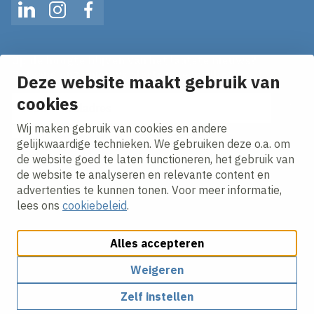
LinkedIn
Instagram
Facebook
Op de hoogte blijven van het laatste nieuws?
Ontvang onze nieuws alerts in je mailbox!
Deze website maakt gebruik van
cookies
E-mailadres
Wij maken gebruik van cookies en andere
Ik ga akkoord met het
privacy statement.
gelijkwaardige technieken. We gebruiken deze o.a. om
de website goed te laten functioneren, het gebruik van
de website te analyseren en relevante content en
advertenties te kunnen tonen. Voor meer informatie,
lees ons
cookiebeleid
.
Alles accepteren
Cookies aanpassen
Cookiebeleid
Privacy policy
Responsible disclosure
Algemene inkoopvoorwaarden
Weigeren
Zelf instellen