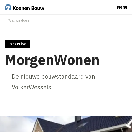
Menu
Sluiten
Wat wij doen
Expertise
MorgenWonen
De nieuwe bouwstandaard van
VolkerWessels.