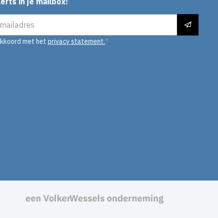
erts in je mailbox!
es
akkoord met het
privacy statement.