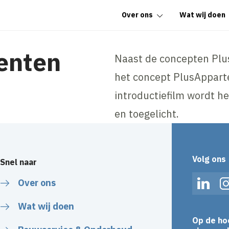
Over ons
Wat wij doen
enten
Naast de concepten Plu
het concept PlusAppart
introductiefilm wordt he
en toegelicht.
Volg ons
Snel naar
Over ons
Linked
Wat wij doen
Op de ho