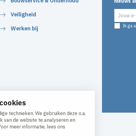
Bouwservice & Onderhoud
nieuws al
E-mailadr
Veiligheid
Ik ga 
Werken bij
cookies
ige technieken. We gebruiken deze o.a.
ik van de website te analyseren en
Responsible disclosure
Voor meer informatie, lees ons