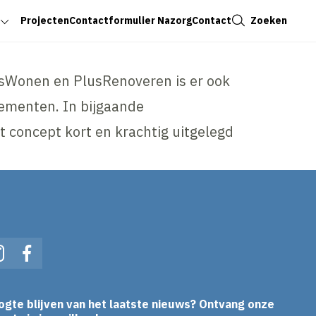
Sluiten
Zoeken
Projecten
Contactformulier Nazorg
Contact
sWonen en PlusRenoveren is er ook
ementen. In bijgaande
t concept kort en krachtig uitgelegd
In
Instagram
Facebook
ogte blijven van het laatste nieuws? Ontvang onze